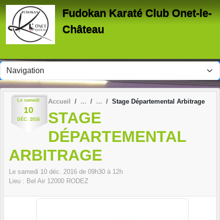
Panneau de gestion des cookies
Fudokan Karaté Club Onet-le-
Château
Le
samedi
Accueil
Stage Départemental Arbitrage
10
STAGE
DÉC.
2016
DÉPARTEMENTAL
ARBITRAGE
Le
samedi
10
déc.
2016
de 09h30 à 12h
Lieu :
Bel Air
12000
RODEZ