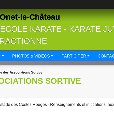
Onet-le-Château
- ECOLE KARATE - KARATE J
FRACTIONNE
S
PHOTOS & VIDÉOS
PARTICIPER
CONTAC
e des Associations Sortive
OCIATIONS SORTIVE
stade des Costes Rouges - Renseignements et inititiations aux 