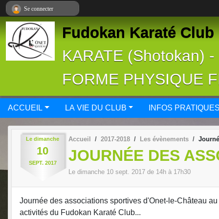
Panneau de gestion des cookies
Se connecter
Fudokan Karaté Club 
KARATE (Shotokan) 
FORME PHYSIQUE 
ACCUEIL
LA VIE DU CLUB
INFOS PRATIQUE
Accueil
2017-2018
Les évènements
Journé
Le
dimanche
10
JOURNÉE DES ASS
SEPT.
2017
Le
dimanche
10
sept.
2017
de 14h à 17h30
Journée des associations sportives d'Onet-le-Château au 
activités du Fudokan Karaté Club...