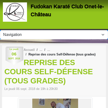
Panneau de gestion des cookies
Fudokan Karaté Club Onet-le-
Château
Le
jeudi
Accueil
06
Reprise des cours Self-Défense (tous grades)
SEPT.
2018
REPRISE DES
COURS SELF-DÉFENSE
(TOUS GRADES)
Le
jeudi
06
sept.
2018
de 19h à 20h30