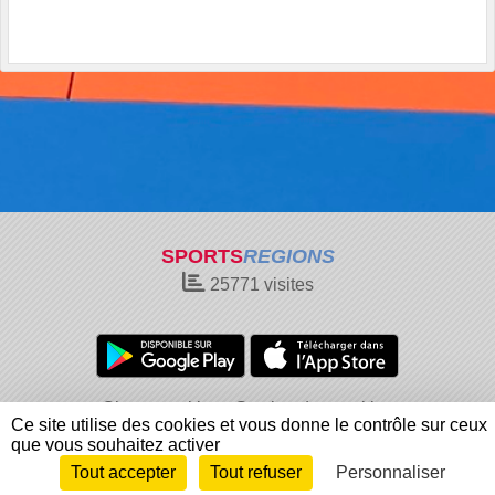
SPORTS
REGIONS
25771
visites
Charte cookies
Gestion des cookies
Ce site utilise des cookies et vous donne le contrôle sur ceux
Informations légales
Signaler un contenu inapproprié
que vous souhaitez activer
Tout accepter
Tout refuser
Personnaliser
Envie de participer ?
Connexion