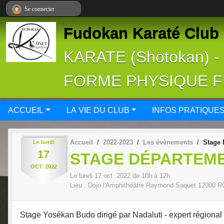
Panneau de gestion des cookies
Se connecter
Fudokan Karaté Club 
KARATE (Shotokan) 
FORME PHYSIQUE 
ACCUEIL
LA VIE DU CLUB
INFOS PRATIQUE
Accueil
2022-2023
Les évènements
Stage 
Le
lundi
17
STAGE DÉPARTEM
OCT.
2022
Le
lundi
17
oct.
2022
de 10h à 12h
Lieu :
Dojo l'Amphithéâtre Raymond Saquet
12000
R
Stage Yosékan Budo dirigé par Nadaluti - expert régional