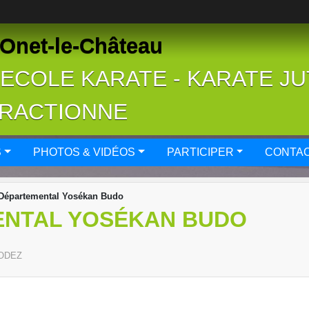
Onet-le-Château
- ECOLE KARATE - KARATE J
FRACTIONNE
S
PHOTOS & VIDÉOS
PARTICIPER
CONTAC
Départemental Yosékan Budo
ENTAL YOSÉKAN BUDO
ODEZ