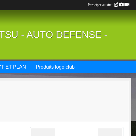
Participer au site :
UTSU - AUTO DEFENSE -
T ET PLAN
Produits logo club