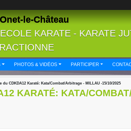
Onet-le-Château
- ECOLE KARATE - KARATE J
FRACTIONNE
S
PHOTOS & VIDÉOS
PARTICIPER
CONTAC
e du CDKDA12 Karaté: Kata/Combat/Arbitrage - MILLAU -15/10/2025
A12 KARATÉ: KATA/COMBAT/