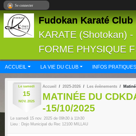
Panneau de gestion des cookies
Se connecter
Fudokan Karaté Club 
KARATE (Shotokan) 
FORME PHYSIQUE 
ACCUEIL
LA VIE DU CLUB
INFOS PRATIQUE
Accueil
2025-2026
Les évènements
Matiné
Le
samedi
15
MATINÉE DU CDKD
NOV.
2025
-15/10/2025
Le
samedi
15
nov.
2025
de 09h30 à 11h30
Lieu :
Dojo Municipal du Rec
12100
MILLAU