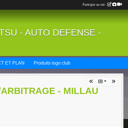
Participer au site :
UTSU - AUTO DEFENSE -
T ET PLAN
Produits logo club
ARBITRAGE - MILLAU