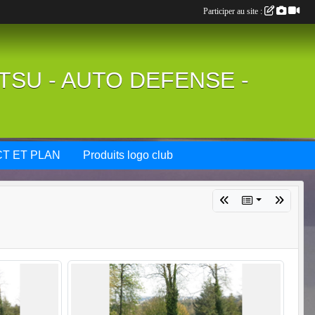
Participer au site :
UTSU - AUTO DEFENSE -
T ET PLAN
Produits logo club