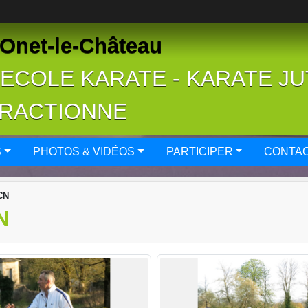
Onet-le-Château
- ECOLE KARATE - KARATE J
FRACTIONNE
S
PHOTOS & VIDÉOS
PARTICIPER
CONTAC
CN
N