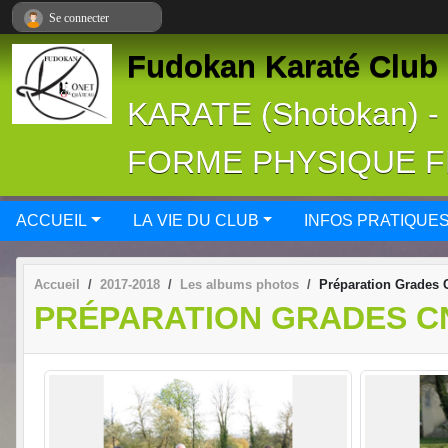
Panneau de gestion des cookies
Se connecter
Fudokan Karaté Club 
KARATE (Shotokan) 
FORME PHYSIQUE 
ACCUEIL
LA VIE DU CLUB
INFOS PRATIQUE
Accueil
2017-2018
Les albums photos
Préparation Grades 
PRÉPARATION GRADES C