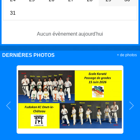
31
Aucun évènement aujourd'hui
DERNIÈRES PHOTOS
+ de photos
Précedent
Sui