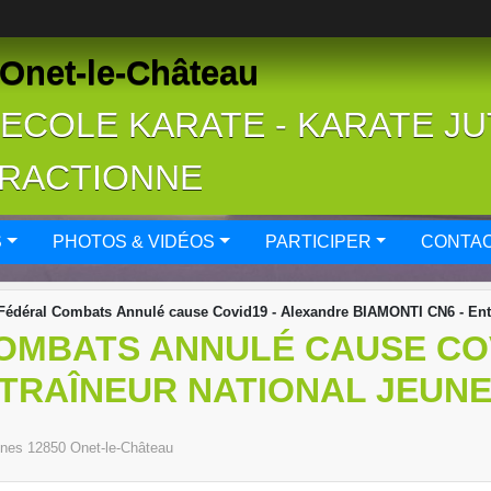
Onet-le-Château
- ECOLE KARATE - KARATE J
FRACTIONNE
S
PHOTOS & VIDÉOS
PARTICIPER
CONTAC
Fédéral Combats Annulé cause Covid19 - Alexandre BIAMONTI CN6 - Entr
OMBATS ANNULÉ CAUSE COV
NTRAÎNEUR NATIONAL JEUNE
cines
12850
Onet-le-Château