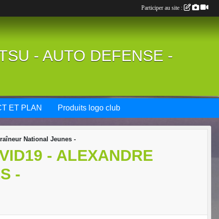
Participer au site :
UTSU - AUTO DEFENSE -
T ET PLAN
Produits logo club
aîneur National Jeunes -
ID19 - ALEXANDRE
S -