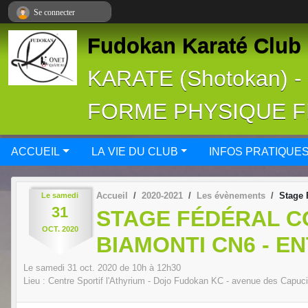
Panneau de gestion des cookies
Se connecter
Fudokan Karaté Club 
KARATE (Shotokan) 
FORME PHYSIQUE 
ACCUEIL
LA VIE DU CLUB
INFOS PRATIQUE
Accueil
2020-2021
Les évènements
Stage 
Le
samedi
31
STAGE FÉDÉRAL C
OCT.
2020
BIAMONTI CN6 - E
Le
samedi
31
oct.
2020
de 10h à 12h30
Lieu :
Centre Sportif l'Athyrium - Dojo Fudokan KC - avenue des Capu