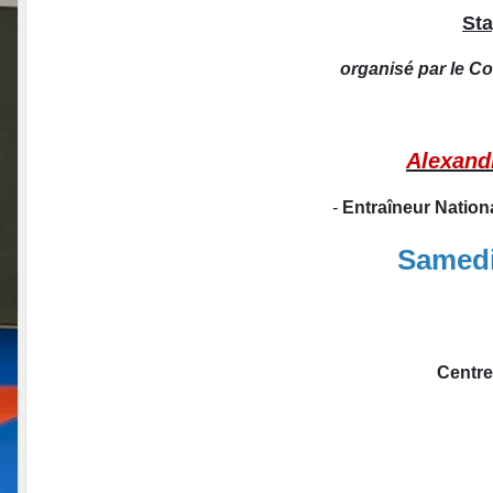
Sta
organisé par le C
Alexan
-
Entraîneur Natio
Samedi
Centre