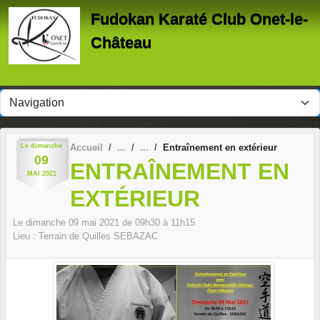
Panneau de gestion des cookies
Fudokan Karaté Club Onet-le-
Château
Le
dimanche
Accueil
Entraînement en extérieur
09
ENTRAÎNEMENT EN
MAI
2021
EXTÉRIEUR
Le
dimanche
09
mai
2021
de 09h30 à 11h15
Lieu :
Terrain de Quilles
SEBAZAC